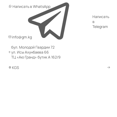
Написать в WhatsApp
Написать
в
Код товара:
80644
Telegram
Новинка
Вибронаконечник 28мм для ЭП-1400/2200
(0)
info@gm.kg
5 670 сом
бул. Молодой Гвардии 72
ул. Исы Ахунбаева 66
В КОРЗИНУ
ТЦ «Аю Гранд» бутик А 162/9
Код товара:
80635
KGS
Гибкий вал 3,0м для 51мм и 76мм ЭП-1400/2200
(0)
8 470 сом
В КОРЗИНУ
Код товара:
80630
Гибкий вал 3,0м с вибронаконечником 38мм