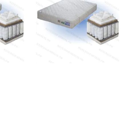
30 000 сом
 ЦЕНУ
УТОЧНИТЬ НАЛИЧИЕ / ЦЕНУ
калённой проволоки с антикоррозийной обработкой. Такая
чное напряжение во время сна. Пружинные модели
ьных пен, что позволяет варьировать жёсткость и