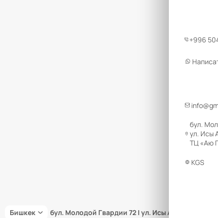
+996 504
Написа
info@gm
бул. Мол
ул. Исы 
ТЦ «Аю Г
KGS
Бишкек
бул. Молодой Гвардии 72 | ул. Исы Ахунбаева 66 |