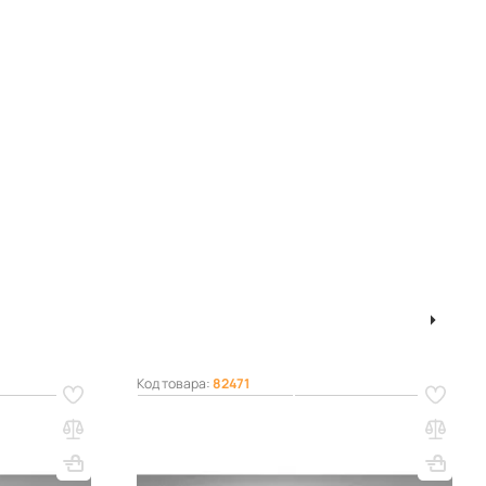
ram
1
2
3
Код товара:
82471
0х800
Матрас Real Beauty 180х1900х900
Вес, кг: 18
ВхШхГ, мм: 180х1900х900
Вес, кг: 20
(0)