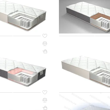
18 830 сом
м
q_262737
В КОРЗИНУ
В КО
83
Код товара:
53796
 Effect ТРИКОТАЖ
Матрас пружинный Real Cool
00
трикотаж стеганый 200х190
205х1900х700
Вес, кг: 10.5
ВхШхГ, мм: 200х1900х900
(0)
ом
20 820 сом
q_97305
В КОРЗИНУ
В КО
69
Код товара:
53455
 Beauty 180х1900х700
Матрас ВЕРОНА 2000х1400
180х1900х700
Вес, кг: 16
ВхШхГ, мм: 170х2000х1400
(0)