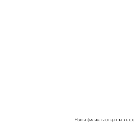
одходящую модель в корзину или обратиться к менеджерам по ука
Товаров в корзине:
0
Закрыть
Перейти
Товаров в избранном:
0
Закрыть
Перейти
Товаров в сравнении:
0
Закрыть
Перейти
Наши филиалы открыты в стр