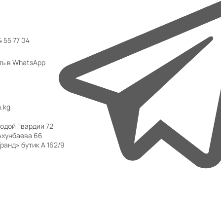
 55 77 04
ть в WhatsApp
.kg
одой Гвардии 72
Ахунбаева 66
ранд» бутик А 162/9
 ТЦ «Аю Гранд» бутик А 162/9