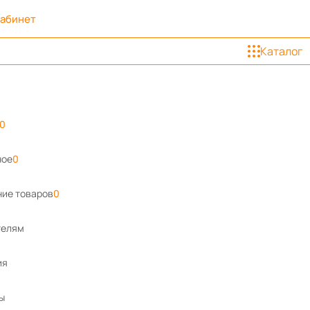
кабинет
Каталог
0
ное
0
ие товаров
0
телям
ия
ы