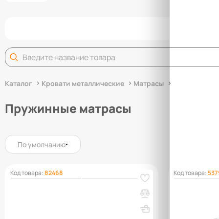
Задай
Каталог
Кровати металлические
Матрасы
Пружинные 
Пружинные матрасы
По умолчанию
Код товара:
82468
Код товара:
537
Матрас Real Effect ТРИКОТАЖ
Матрас пруж
205х1900х800
трикотаж ст
ВхШхГ, мм: 205х1900х800
Вес, кг: 11.7
ВхШхГ, мм: 