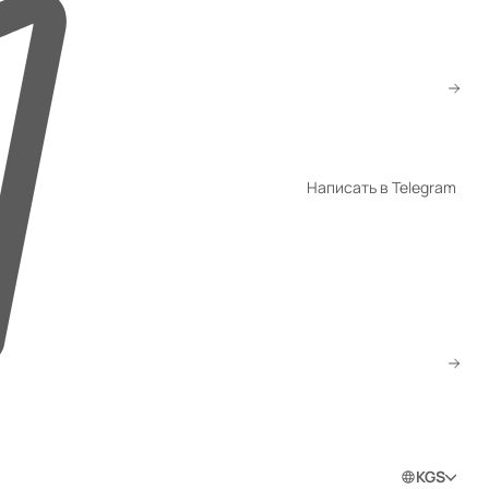
+996 503 55 77 06
info@gm.kg
WhatsApp
Написать в Telegram
Telegram
Скачать прайс
Заказать звонок
0
0
0
Войти в личный кабинет
KGS