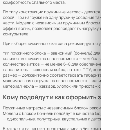
комфортность спального места.
По типу конструкции пружинные матрасы делятся на две основ
собой. При нагрузке на одну пружину соседние также сжимаютс
части. Модели с независимым пружинным блоком (TFK, S1000, S
эффект волны, позволяет распределять нагрузку точечно и обе
контуры тела.
При выборе пружинного матраса рекомендуется учитывать сле
тип пружинного блока — зависимый (боннель) для базового уро
количество пружин на спальное место — чем больше элементов,
количество витков — не менее 6–8 для обеспечения долговечнос
наполнитель — кокосовая койра, латекс, ППУ, холлофайбер или 
размер — должен точно соответствовать габаритам кровати по ш
максимальная нагрузка на спальное место — зависит от констру
материал чехла — жаккард, хлопок или трикотаж с гипоаллерген
Кому подойдут и как оформить заказ
Пружинные матрасы с независимым блоком рекомендуются людя
Модели с блоком боннель подойдут в качестве бюджетного реше
— односпальные, полуторные, двуспальные и детские, что позво
В каталоге нашего интернет-магазина в Бишкеке представлен ш