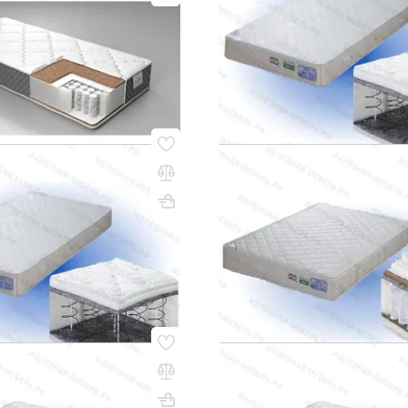
ом
17 660 сом
6
УТОЧНИТЬ НАЛИЧИЕ /
В КОРЗИНУ
58
Код товара:
53464
ОНА 2000х900
Матрас ПРЕСТИЖ 1900х1200
170х2000х900
Вес, кг: 25
ВхШхГ, мм: 180х1900х1200
(0)
м
27 450 сом
ИТЬ НАЛИЧИЕ / ЦЕНУ
УТОЧНИТЬ НАЛИЧИЕ /
67
Код товара:
53468
СТИЖ 1900х900
Матрас ПРЕСТИЖ 2000х1200
180х1900х900
Вес, кг: 12
ВхШхГ, мм: 180х2000х1200
(0)