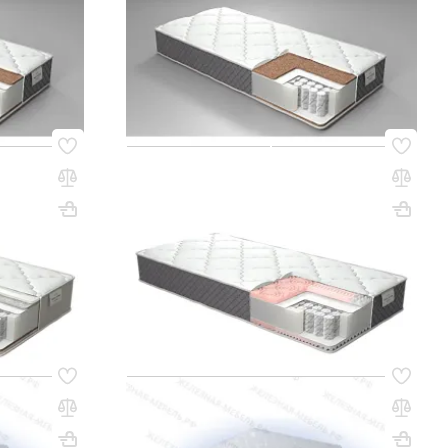
20 440 сом
q_262738
РЗИНУ
В КОРЗИНУ
Код товара:
73916
 чехол
Матрас Real Effect ТРИКОТАЖ
0х900
205х1900х900
Вес, кг: 13
ВхШхГ, мм: 205х1900х900
Вес, кг: 13
(0)
19 800 сом
q_144799
РЗИНУ
В КОРЗИНУ
Код товара:
53456
Матрас ВЕРОНА 2000х1600
Вес, кг: 35
ВхШхГ, мм: 170х2000х1600
Вес, кг: 42
(0)