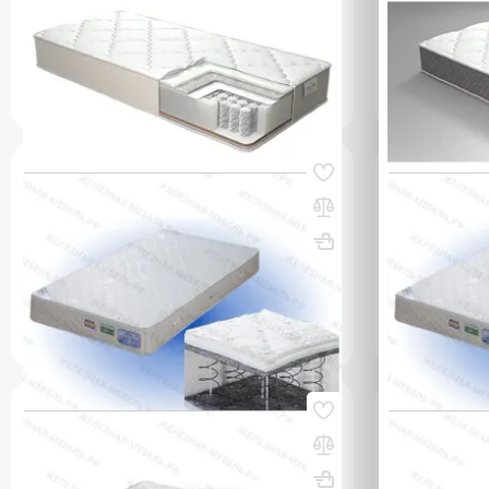
(0)
16 970 с
19 210 сом
q_97304
q_26273
В КОРЗИНУ
Код товара:
53457
Код товара:
534
Матрас ВЕРОНА 2000х800
Матрас ВЕР
ВхШхГ, мм: 170х2000х800
Вес, кг: 22
ВхШхГ, мм: 
(0)
(0)
11 280 сом
12 310 со
УТОЧНИТЬ НАЛИЧИЕ / ЦЕНУ
УТОЧН
Код товара:
53466
Код товара:
534
Матрас ПРЕСТИЖ 1900х800
Матрас ПРЕ
ВхШхГ, мм: 180х1900х800
Вес, кг: 11
ВхШхГ, мм: 
(0)
(0)