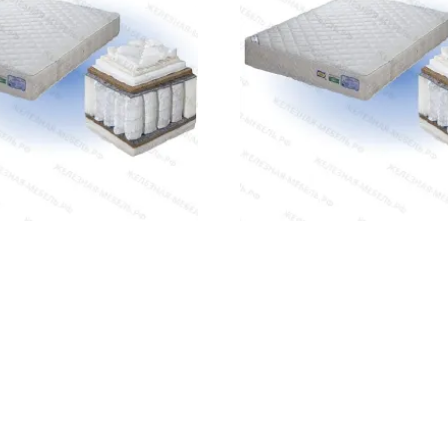
ом
27 450 сом
ИТЬ НАЛИЧИЕ / ЦЕНУ
УТОЧНИТЬ НАЛИЧИЕ /
Показать ещё
1
2
3
ку
рукция для здорового сна
 металлических пружин, изготовленных из высококачественной за
ует правильному положению позвоночника и помогает снять мыше
й койры, латекса, пенополиуретана, холлкона, войлока и специал