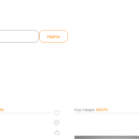
те вопрос, ответим быстро!
WhatsApp
Teleg
Найти
матрасы
94
Код товара:
82470
инный Real Cool чехол
Матрас Real Beauty 180х190
еганый 200х1900х700
ВхШхГ, мм: 180х1900х800
200х1900х700
Вес, кг: 10
(0)