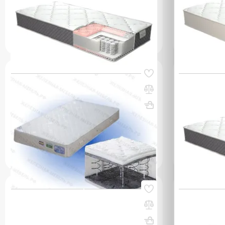
(0)
(0)
18 200 сом
17 470 со
q_262735
q_97303
В КОРЗИНУ
Код товара:
53453
Код товара:
712
Матрас ВЕРОНА 1900х900
Матрас Real
205х1900х7
ВхШхГ, мм: 170х1900х900
Вес, кг: 24
ВхШхГ, мм: 
(0)
(0)
12 310 сом
16 340 с
q_121795
УТОЧНИТЬ НАЛИЧИЕ / ЦЕНУ
Код товара:
53795
Код товара:
824
Матрас пружинный Real Cool чехол
Матрас Real
трикотаж стеганый 200х1900х800
ВхШхГ, мм: 
ВхШхГ, мм: 200х1900х800
Вес, кг: 11
(0)