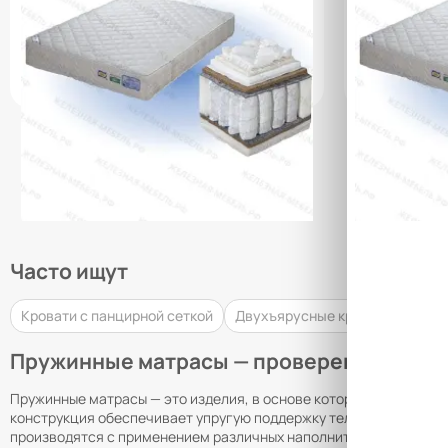
19 230 сом
20 860 с
УТОЧНИТЬ НАЛИЧИЕ / ЦЕНУ
УТОЧН
Часто ищут
Кровати с панцирной сеткой
Двухъярусные кровати в бытов
Пружинные матрасы — проверенная конст
Пружинные матрасы — это изделия, в основе которых лежит блок
конструкция обеспечивает упругую поддержку тела, способств
производятся с применением различных наполнителей — кокосово