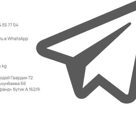
 55 77 04
ть в WhatsApp
.kg
одой Гвардии 72
Ахунбаева 66
ранд» бутик А 162/9
 ТЦ «Аю Гранд» бутик А 162/9