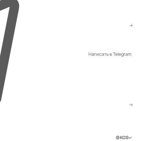
+996 552 55 77 00
info@gm.kg
WhatsApp
Написать в Telegram
Telegram
Скачать прайс
Заказать звонок
0
0
0
Войти в личный кабинет
KGS