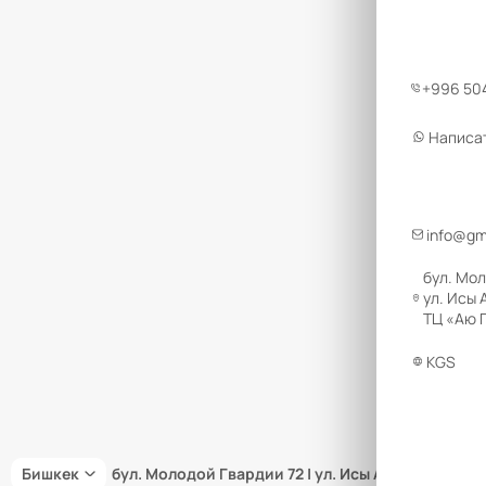
+996 504
Написа
info@gm
бул. Мол
ул. Исы 
ТЦ «Аю Г
KGS
Бишкек
бул. Молодой Гвардии 72 | ул. Исы Ахунбаева 66 |