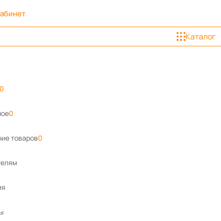
кабинет
Каталог
0
ное
0
ие товаров
0
телям
ия
ы