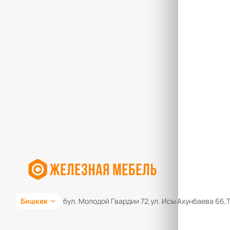
Бишкек
бул. Молодой Гвардии 72,
ул. Исы Ахунбаева 66,
Т