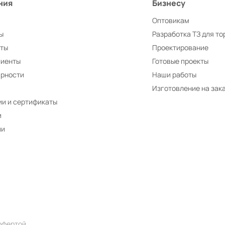
ния
Бизнесу
Оптовикам
ы
Разработка ТЗ для то
иты
Проектирование
лиенты
Готовые проекты
арности
Наши работы
Изготовление на зак
и и сертификаты
и
ии
офертой.