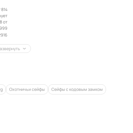
 814
вует
8 от
1999
2916
азвернуть
rg
Охотничьи сейфы
Сейфы с кодовым замком
ров в корзине:
0
ть
Перейти