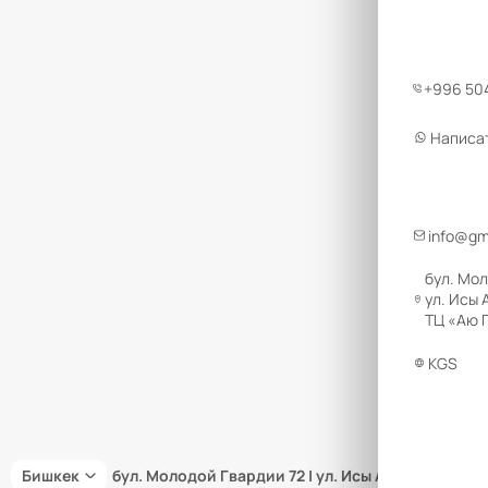
+996 504
Написа
info@gm
бул. Мол
ул. Исы 
ТЦ «Аю Г
KGS
Бишкек
бул. Молодой Гвардии 72 | ул. Исы Ахунбаева 66 |