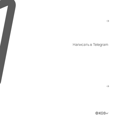
+996 508 55 77 00
info@gm.kg
WhatsApp
Написать в Telegram
Telegram
Скачать прайс
Заказать звонок
0
0
0
Войти в личный кабинет
KGS