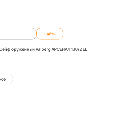
те вопрос, ответим быстро!
WhatsApp
Teleg
Найти
Сейф оружейный Valberg АРСЕНАЛ 130/2 EL
130/2 EL
19737
Код товара:
ное
0 отзывов
УТОЧНИТЬ НАЛИЧИЕ
ЦЕНУ