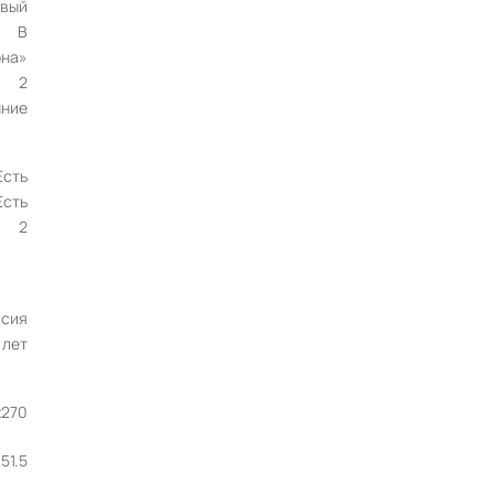
овый
B
она»
2
нние
Есть
Есть
2
ссия
 лет
x270
51.5