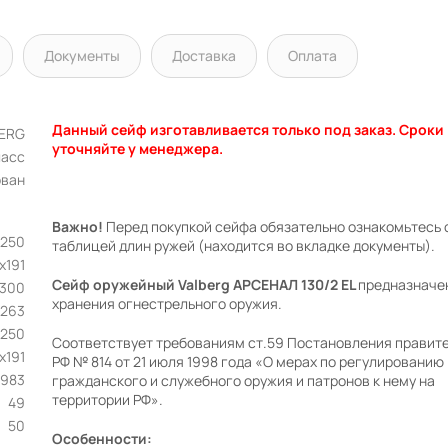
Документы
Доставка
Оплата
Данный сейф изготавливается только под заказ. Сроки
BERG
уточняйте у менеджера.
ласс
ован
Важно!
Перед покупкой сейфа обязательно ознакомьтесь 
х250
таблицей длин ружей (находится во вкладке документы).
x191
Сейф оружейный Valberg АРСЕНАЛ 130/2 EL
предназначе
1300
хранения огнестрельного оружия.
263
250
Соответствует требованиям ст.59 Постановления правит
х191
РФ № 814 от 21 июля 1998 года «О мерах по регулированию
983
гражданского и служебного оружия и патронов к нему на
территории РФ».
49
50
Особенности: