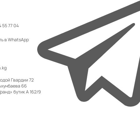
 55 77 04
ть в WhatsApp
.kg
одой Гвардии 72
Ахунбаева 66
ранд» бутик А 162/9
 ТЦ «Аю Гранд» бутик А 162/9