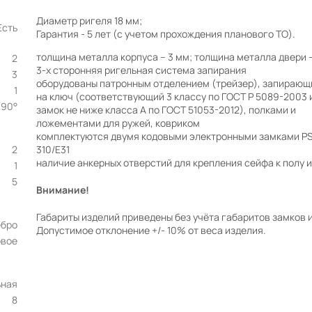
Диаметр ригеля 18 мм;
Есть
Гарантия - 5 лет (с учетом прохождения планового ТО).
толщина металла корпуса – 3 мм; толщина металла двери 
2
3-х сторонняя ригельная система запирания
3
оборудованы патронным отделением (трейзер), запираю
1
на ключ (соответствующий 3 классу по ГОСТ Р 5089-2003 
90°
замок не ниже класса А по ГОСТ 51053-2012), полками и
ложементами для ружей, ковриком
комплектуются двумя кодовыми электронными замками P
2
310/E31
наличие анкерных отверстий для крепления сейфа к полу и
1
5
Внимание!
Габариты изделий приведены без учёта габаритов замков и
ебро
Допустимое отклонение +/- 10% от веса изделия.
вое
ьная
8