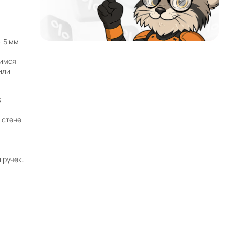
– 5 мм
щимся
Почему мы?
или
Работаем с 2002 года
52 офиса и магазина по всей России и в странах
S
СНГ
 стене
Наши филиалы открыты в странах:
 ручек.
Работаем без выходных
Заявки на сайте принимаются 24/7
Собственный автопарк
Более 42000 товаров в каталоге
Продажа от производителя