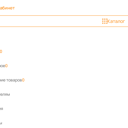
кабинет
Каталог
0
ное
0
ие товаров
0
телям
ия
ы