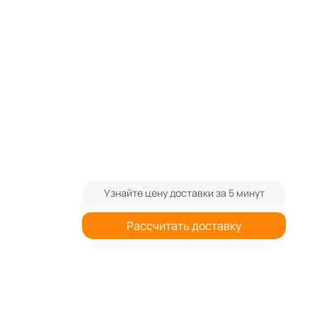
ram
Узнайте цену доставки за 5 минут
Рассчитать доставку
Являемся членами Торгово-
Промышленной Палаты Кыргызской
Республики
 /