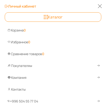
Личный кабинет
0
0
0
Каталог
Бишкек
+996 502 55 77 00
Корзина
0
Задайте вопрос, ответим быстро!
Избранное
0
WhatsApp
Telegram
Сравнение товаров
0
Покупателям
Каталог
Сейфы
Сейфы для дома
Сейф OLLE S602E
Компания
Сейф OLLE S602E
Контакты
Сравнить
Избранное
+996 504 55 77 04