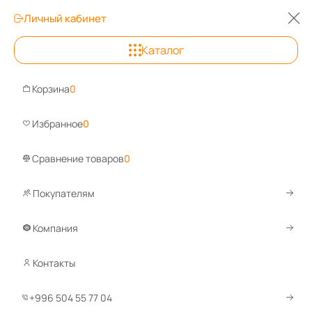
Личный кабинет
0
0
0
Каталог
Бишкек
+996 508 55 77 00
Корзина
0
Задайте вопрос, ответим быстро!
Избранное
0
WhatsApp
Telegram
Сравнение товаров
0
Покупателям
Каталог
Сейфы
Гостиничные сейфы
Компания
Гостиничные сейфы
Контакты
+996 504 55 77 04
1
2
3
По умолчанию