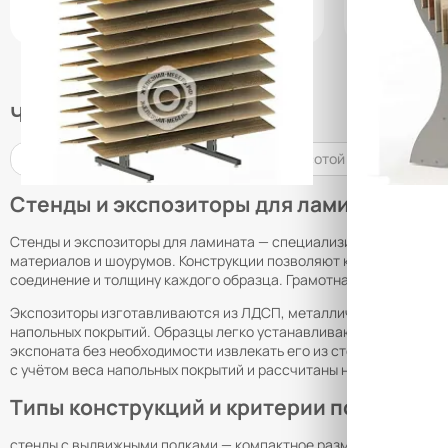
УТОЧНИТЬ НАЛИЧИЕ / ЦЕНУ
УТОЧН
Часто ищут
Стеллажи высотой 100 см
Стеллажи высотой 250 см
Сте
Стенды и экспозиторы для ламината
Стенды и экспозиторы для ламината — специализированное выст
материалов и шоурумов. Конструкции позволяют компактно и наг
соединение и толщину каждого образца. Грамотная экспозиция с
Экспозиторы изготавливаются из ЛДСП, металлического каркас
напольных покрытий. Образцы легко устанавливаются и снимаю
экспоната без необходимости извлекать его из стенда. В верхн
с учётом веса напольных покрытий и рассчитаны на интенсивну
Типы конструкций и критерии подбора
стенды с выдвижными полками — компактное размещение большо