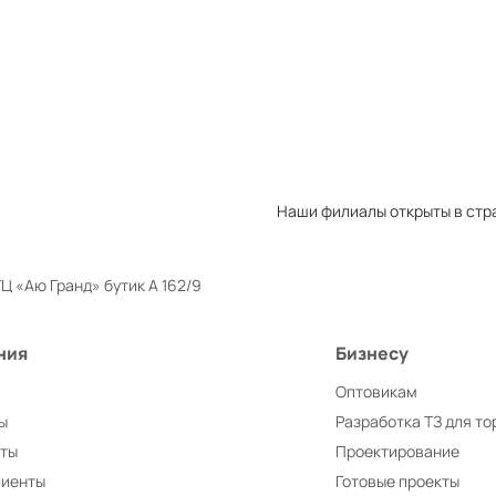
Товаров в сравнении:
0
Закрыть
Перейти
Наши филиалы открыты в стр
Ц «Аю Гранд» бутик А 162/9
ния
Бизнесу
Оптовикам
ы
Разработка ТЗ для то
иты
Проектирование
лиенты
Готовые проекты