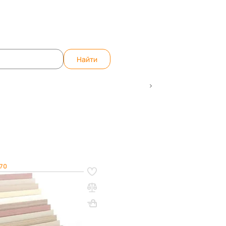
те вопрос, ответим быстро!
WhatsApp
Teleg
Найти
пециализированные торговые стеллажи
Стеллажи для стро
70
для ламината
00 мм
1000х700х700