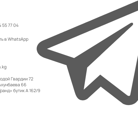
 55 77 04
ть в WhatsApp
.kg
одой Гвардии 72
Ахунбаева 66
ранд» бутик А 162/9
 ТЦ «Аю Гранд» бутик А 162/9