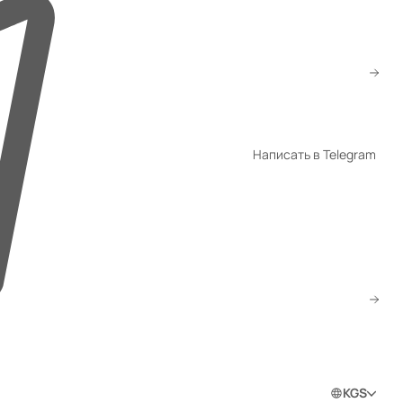
+996 503 55 77 06
info@gm.kg
WhatsApp
Написать в Telegram
Telegram
Скачать прайс
Заказать звонок
0
0
0
Войти в личный кабинет
KGS