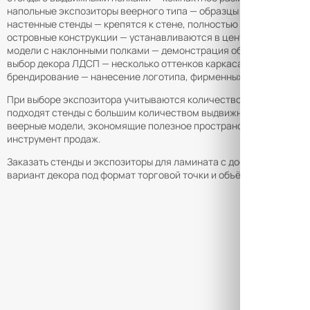
напольные экспозиторы веерного типа — образцы раскрываются 
настенные стенды — крепятся к стене, полностью освобождая по
островные конструкции — устанавливаются в центре зала, досту
модели с наклонными полками — демонстрация образцов под угл
выбор декора ЛДСП — несколько оттенков каркаса для соответст
брендирование — нанесение логотипа, фирменных цветов и инф
При выборе экспозитора учитываются количество представленны
подходят стенды с большим количеством выдвижных полок, позв
веерные модели, экономящие полезное пространство. Качествен
инструмент продаж.
Заказать стенды и экспозиторы для ламината с доставкой в Биш
вариант декора под формат торговой точки и объём представле