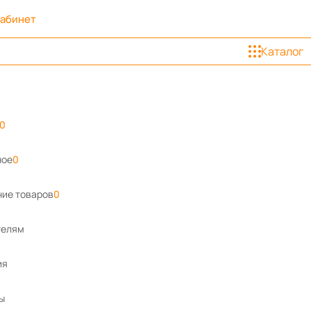
кабинет
Каталог
0
ное
0
ие товаров
0
телям
ия
ы