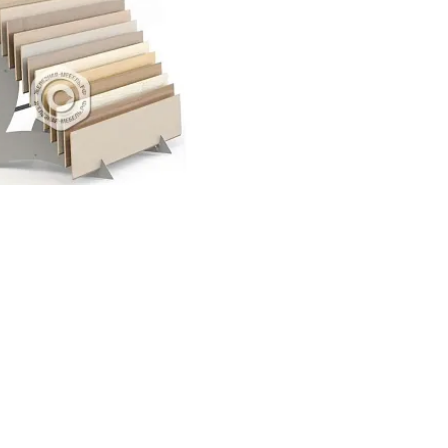
ИТЬ НАЛИЧИЕ / ЦЕНУ
ллажи 900х400 мм
Стеллажи 2000х1200 мм
Показать все
авочное оборудование для демонстрации напольных покрытий в т
лядно представить коллекции ламината и паркетной доски, дав п
труктурирует ассортимент, упрощает навигацию по модельному ря
а или их комбинации. Конструкции оснащаются выдвижными полк
тся, что упрощает обновление экспозиции при смене коллекций. 
ей части конструкции предусмотрено место для нанесения логоти
ю многолетнюю эксплуатацию в условиях высокой проходимости то
го количества образцов на минимальной площади, удобный досту