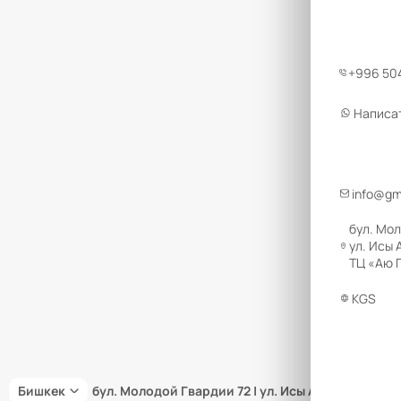
+996 504
Написа
info@gm
бул. Мол
ул. Исы 
ТЦ «Аю Г
KGS
Бишкек
бул. Молодой Гвардии 72 | ул. Исы Ахунбаева 66 |