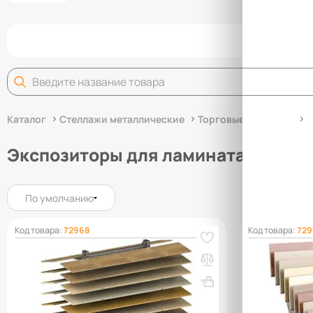
Задай
Каталог
Стеллажи металлические
Торговые стеллажи
С
Экспозиторы для ламината
По умолчанию
Код товара:
72968
Код товара:
729
Экспозитор для ламината
Экспозитор 
1680х700х600 мм
1000х700х7
ВхШхГ, мм: 1680х700х600
ВхШхГ, мм: 
(0)
(0)