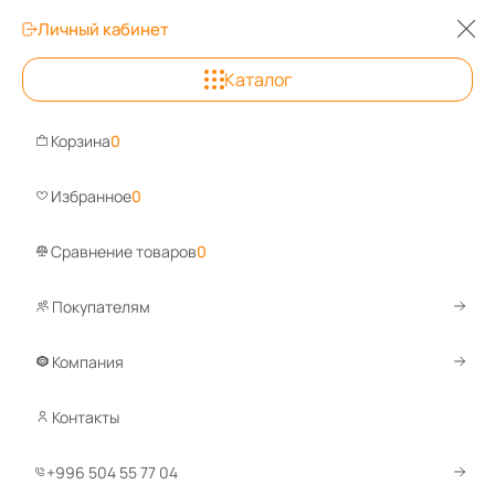
Личный кабинет
0
0
0
Каталог
Бишкек
+996 504 55 77 0
Корзина
0
Задайте вопрос, ответим быстро!
Избранное
0
WhatsApp
Telegram
Сравнение товаров
0
Покупателям
Каталог
Сейфы
Сейфы для офиса
Сейф офисный ШБМ-
Компания
Сейф офисный ШБМ-90МК
Контакты
Сравнить
Избранное
+996 504 55 77 04